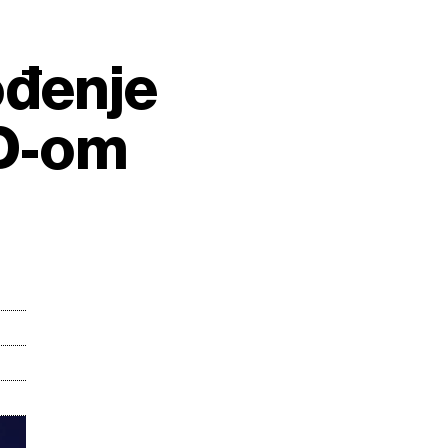
ođenje
AD-om