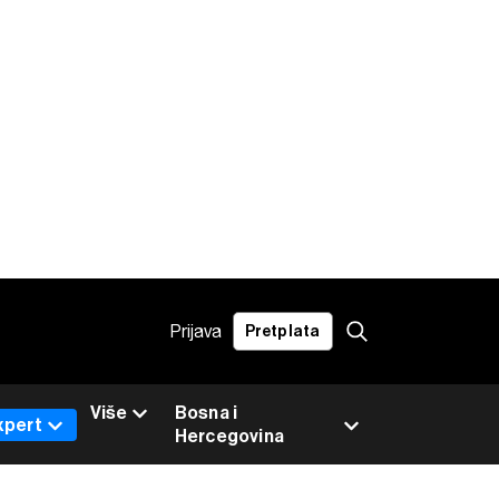
Prijava
Pretplata
Više
Bosna i
xpert
Hercegovina