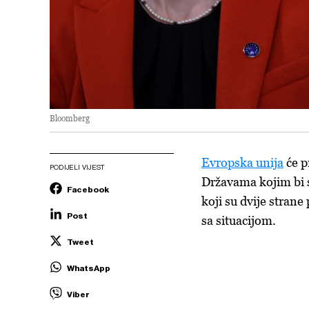
Bloomberg
Evropska unija
će p
PODIJELI VIJEST
Državama kojim bi 
Facebook
koji su dvije stran
Post
sa situacijom.
Tweet
WhatsApp
Viber