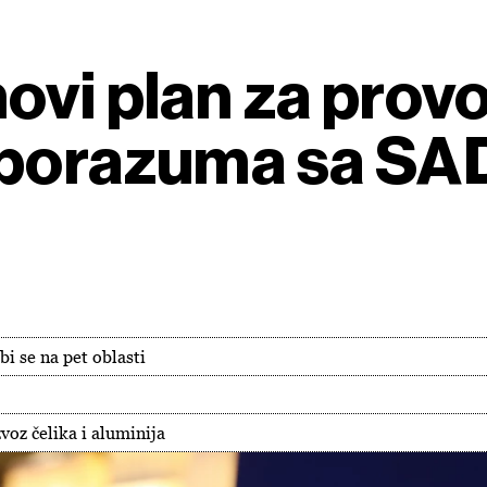
ovi plan za prov
sporazuma sa S
i se na pet oblasti
voz čelika i aluminija