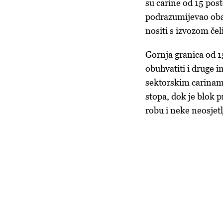
su carine od 15 post
podrazumijevao obav
nositi s izvozom čel
Gornja granica od 15
obuhvatiti i druge 
sektorskim carinama
stopa, dok je blok 
robu i neke neosjet