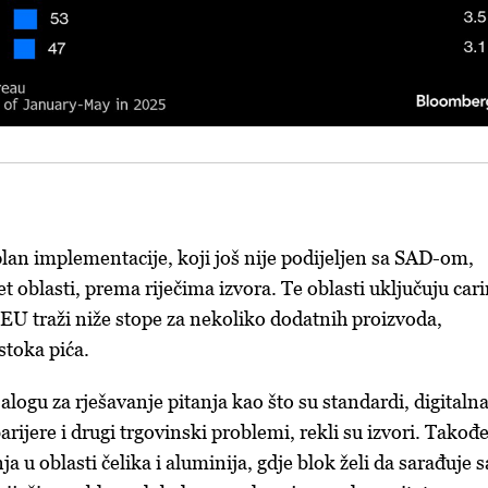
lan implementacije, koji još nije podijeljen sa SAD-om,
et oblasti, prema riječima izvora. Te oblasti uključuju cari
e EU traži niže stope za nekoliko dodatnih proizvoda,
stoka pića.
jalogu za rješavanje pitanja kao što su standardi, digitaln
arijere i drugi trgovinski problemi, rekli su izvori. Takođ
nja u oblasti čelika i aluminija, gdje blok želi da sarađuje s