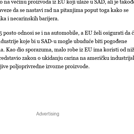
o na većinu proizvoda iz EU koji ulaze u SAD, ali je takođ
eze da se nastavi rad na pitanjima poput toga kako se
ika i necarinskih barijera.
 posto odnosi se i na automobile, a EU želi osigurati da c
industrije koje bi u SAD-u mogle ubuduće biti pogođene
. Kao dio sporazuma, malo robe iz EU ima koristi od niž
predstavio zakon o ukidanju carina na američku industrij
ljive poljoprivredne izvozne proizvode.