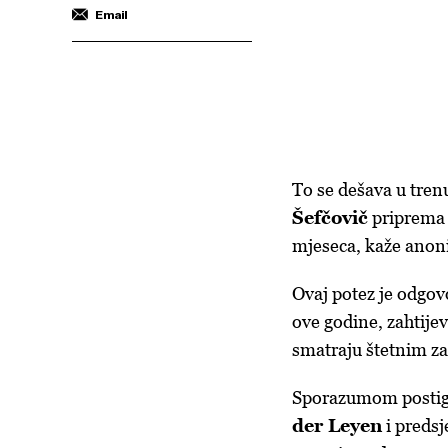
Email
To se dešava u tren
Šefčovič
priprema 
mjeseca, kaže anon
Ovaj potez je odgov
ove godine, zahtije
smatraju štetnim za
Sporazumom postig
der Leyen
i preds