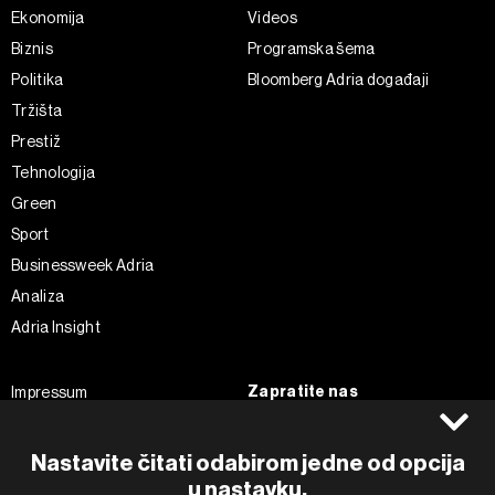
Ekonomija
Videos
Biznis
Programska šema
Politika
Bloomberg Adria događaji
Tržišta
Prestiž
Tehnologija
Green
Sport
Businessweek Adria
Analiza
Adria Insight
Zapratite nas
Impressum
Politika kolačića
Facebook
Pravila privatnosti
Instagram
Nastavite čitati odabirom jedne od opcija
Uvjeti korištenja
Twitter
u nastavku.