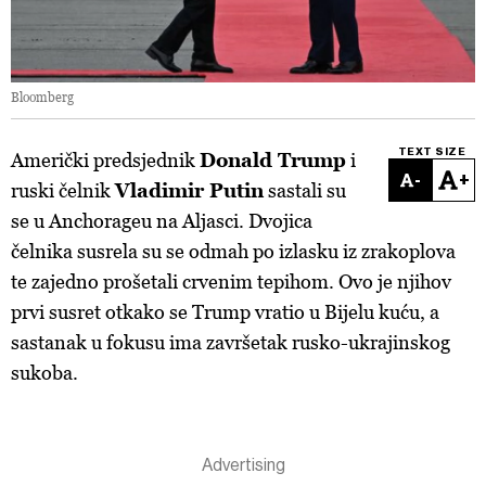
Bloomberg
TEXT SIZE
Američki
predsjednik
Donald Trump
i
-
+
ruski
čelnik
Vladimir Putin
sastali su
se u Anchorageu na Aljasci. Dvojica
čelnika susrela su se odmah po izlasku iz zrakoplova
te zajedno prošetali crvenim tepihom.
Ovo je njihov
prvi susret otkako se Trump vratio u Bijelu kuću, a
sastanak u fokusu ima završetak rusko-ukrajinskog
sukoba.