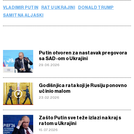
VLADIMIR PUTIN
RAT U UKRAJINI
DONALD TRUMP
SAMIT NA ALJASKI
Putin otvoren za nastavak pregovora
sa SAD-om o Ukrajini
29.06.2026
Godišnjica rata koji je Rusiju ponovno
učinio malom
23.02.2026
Zašto Putin sve teže izlazi na kraj s
ratom u Ukrajini
15.07.2026