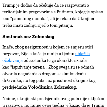
Trump je dodao da očekuje da će razgovarati o
teritorijalnim pregovorima s Putinom, kojeg je opisao
kao "pametnog momka", ali je rekao da Ukrajina
treba imati zadnju riječ o tom pitanju.
Sastanak bez Zelenskog
Inače, zbog nesigurnosti u kojem će smjeru otići
razgovor,
Bijela kuća je ranije u tjednu
ublažila
očekivanja
od sastanka te ga okarakterizirala
kao "ispitivanje terena". Zbog svega su se odmah
otvorila nagađanja o drugom sastanku dvaju
državnika, no tog puta i uz prisutnost u
krajinskog
predsjednika
Volodimira Zelenskog.
Naime, ukrajinski predsjednik ovog puta nije uključen
u razgovor, no ranije ovog tjedna je kazao da je Trump