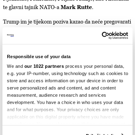
te glavni tajnik NATO-a
Mark Rutte
.
Trump im je tijekom poziva kazao da neće pregovarati
o teritorijima s Putinom i da će poticati ruskog čelnika
da se sastane sa Zelenskim, prenosi
Bloomberg
.
Većina sudionika tada je sastanak ocijenila dobrim, a
Responsible use of your data
francuski predsjednik
Emmanuel Macron
je u
We and
our 1022 partners
process your personal data,
srijedu novinarima kazao da će svaku odluku o
e.g. your IP-number, using technology such as cookies to
mogućim ustupcima u vezi s teritorijem morati
store and access information on your device in order to
donijeti Ukrajina te da na stolu nema "ozbiljnih
serve personalized ads and content, ad and content
planova za razmjenu teritorija".
measurement, audience research and services
development. You have a choice in who uses your data
Britanski premijer
Keir Starmer
je tijekom poziva s
and for what purposes. Your privacy choices are only
applicable on this digital property where you have made
američkim predsjednikom i europskim saveznicima
your choices. You can change or withdraw your consent
pohvalio Trumpa za njegov rad na promicanju
any time from the Cookie Declaration or by clicking on
"održive" šanse za kraj rata. Također, on je dan