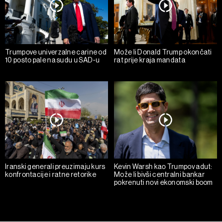
Trumpove univerzalne carine od
Može li Donald Trump okončati
10 posto pale na sudu u SAD-u
rat prije kraja mandata
Iranski generali preuzimaju kurs
Kevin Warsh kao Trumpov adut:
konfrontacije i ratne retorike
Može li bivši centralni bankar
pokrenuti novi ekonomski boom