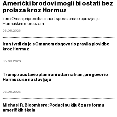
Američki brodovi mogli bi ostati bez
prolaza kroz Hormuz
Iran i Oman pripremili su nacrt sporazuma o upravljanju
Hormuškim moreuzom.
06.08.2026
Iran tvrdi da je s Omanom dogovorio pravila plovidbe
kroz Hormuz
05.08.2026
Trump zaustavio planirani udar na Iran, pregovori o
Hormuzu se nastavljaju
03.08.2026
Michael R. Bloomberg: Podaci su ključ za reformu
američkih škola