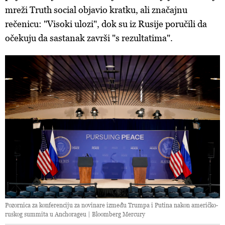
mreži Truth social objavio kratku, ali značajnu
rečenicu: "Visoki ulozi", dok su iz Rusije poručili da
očekuju da sastanak završi "s rezultatima".
Pozornica za konferenciju za novinare između Trumpa i Putina nakon američko-
ruskog summita u Anchorageu | Bloomberg Mercury