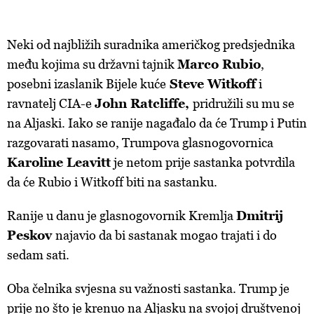
Neki od najbližih suradnika američkog predsjednika
među kojima su državni tajnik
Marco Rubio
,
posebni izaslanik Bijele kuće
Steve Witkoff
i
ravnatelj CIA-e
John Ratcliffe,
pridružili su mu se
na Aljaski. Iako se ranije nagađalo da će Trump i Putin
razgovarati nasamo, Trumpova glasnogovornica
Karoline Leavitt
je netom prije sastanka potvrdila
da će
Rubio i Witkoff biti na sastanku.
Ranije u danu je glasnogovornik Kremlja
Dmitrij
Peskov
najavio da bi sastanak mogao trajati i do
sedam sati.
Oba čelnika svjesna su važnosti sastanka. Trump je
prije no što je krenuo na Aljasku na svojoj društvenoj