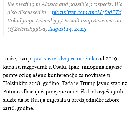
the meeting in Alaska and possible prospects. We
also discussed in…
pic.twitter.com/mcM1f2dPTd
—
Volodymyr Zelenskyy / Володимир Зеленський
(@ZelenskyyUa)
August 14, 2025
Inače, ovo je
prvi susret dvojice moćnika
od 2019.
kada su razgovarali u Osaki. Ipak, mnogima najviše
pamte ozloglašenu konferenciju za novinare u
Helsinkiju 2018. godine. Tada je Trump javno stao uz
Putina odbacujući procjene američkih obavještajnih
službi da se Rusija miješala u predsjedničke izbore
2016. godine.