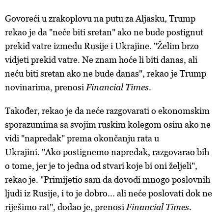
Govoreći u zrakoplovu na putu za Aljasku, Trump
rekao je da "neće biti sretan" ako ne bude postignut
prekid vatre između Rusije i Ukrajine. "Želim brzo
vidjeti prekid vatre. Ne znam hoće li biti danas, ali
neću biti sretan ako ne bude danas", rekao je Trump
novinarima, prenosi
Financial Times
.
Također, rekao je da neće razgovarati o ekonomskim
sporazumima sa svojim ruskim kolegom osim ako ne
vidi "napredak" prema okončanju rata u
Ukrajini. "Ako postignemo napredak, razgovarao bih
o tome, jer je to jedna od stvari koje bi oni željeli",
rekao je. "Primijetio sam da dovodi mnogo poslovnih
ljudi iz Rusije, i to je dobro... ali neće poslovati dok ne
riješimo rat", dodao je, prenosi
Financial Times
.