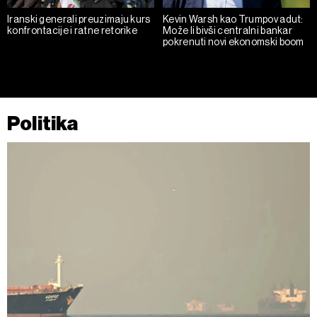
Iranski generali preuzimaju kurs
Kevin Warsh kao Trumpov adut:
konfrontacije i ratne retorike
Može li bivši centralni bankar
pokrenuti novi ekonomski boom
Politika