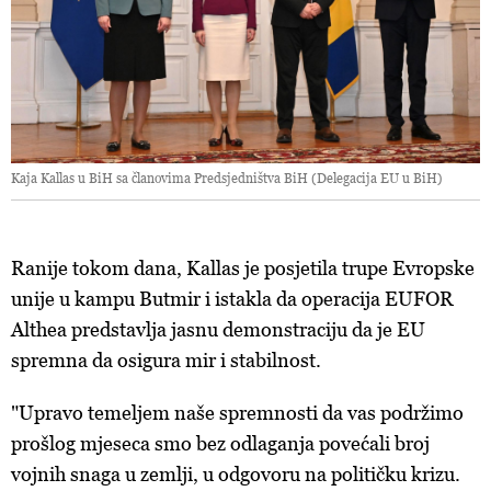
Kaja Kallas u BiH sa članovima Predsjedništva BiH (Delegacija EU u BiH)
Ranije tokom dana, Kallas je posjetila trupe Evropske
unije u kampu Butmir i istakla da o
peracija EUFOR
Althea predstavlja jasnu demonstraciju da je EU
spremna da osigura mir i stabilnost.
"Upravo temeljem naše spremnosti da vas podržimo
prošlog mjeseca smo bez odlaganja povećali broj
vojnih snaga u zemlji, u odgovoru na političku krizu.