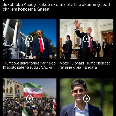
Sukob oko Kube je sukob oko tri četvrtine ekonomije pod
okriljem koncerna Gaesa.
Trumpove univerzalne carine od
Može li Donald Trump okončati
10 posto pale na sudu u SAD-u
rat prije kraja mandata