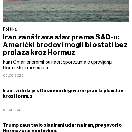
Politika
Iran zaoštrava stav prema SAD-u:
Američki brodovi mogli bi ostati bez
prolaza kroz Hormuz
Iran i Oman pripremili su nacrt sporazuma o upravljanju
Hormuškim moreuzom.
06.08.2026
Iran tvrdi da je s Omanom dogovorio pravila plovidbe
kroz Hormuz
05.08.2026
Trump zaustavio planirani udar na Iran, pregovori o
Hormuzu se nastavljaju