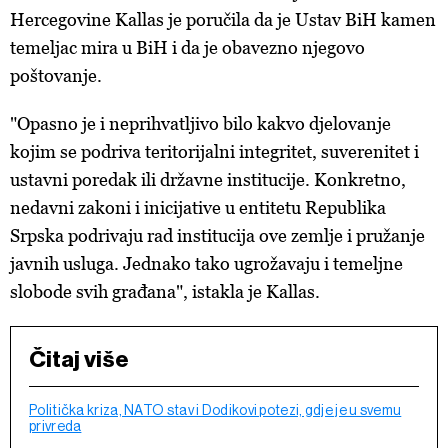
Hercegovine Kallas je poručila da je U
stav BiH kamen
temeljac mira u BiH i da je obavezno njegovo
poštovanje.
"Opasno je i neprihvatljivo bilo kakvo djelovanje
kojim se podriva teritorijalni integritet, suverenitet i
ustavni poredak ili državne institucije. Konkretno,
nedavni zakoni i inicijative u entitetu Republika
Srpska podrivaju rad institucija ove zemlje i pružanje
javnih usluga.
Jednako tako ugrožavaju i temeljne
slobode svih građana
", istakla je Kallas.
Čitaj više
Politička kriza, NATO stav i Dodikovi potezi, gdje je u svemu
privreda