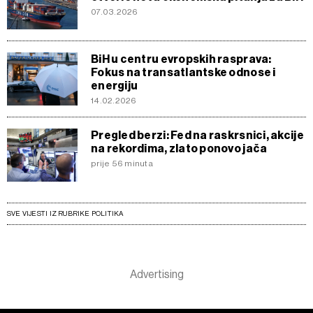
07.03.2026
BiH u centru evropskih rasprava:
Fokus na transatlantske odnose i
energiju
14.02.2026
Pregled berzi: Fed na raskrsnici, akcije
na rekordima, zlato ponovo jača
prije 56 minuta
SVE VIJESTI IZ RUBRIKE POLITIKA