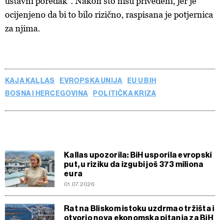
ustavni poredak". Nakon što nisu privedeni, jer je
kolačića
. Kolačiće u bilo kojem trenutku možete ponovno
ažurirati klikom na „Prikaži detalje“. Privolu možete u bilo
ocijenjeno da bi to bilo rizično, raspisana je potjernica
kojem trenutku povući bez negativnih posljedica.
za njima.
KAJA KALLAS
EVROPSKA UNIJA
EU U BIH
BOSNA I HERCEGOVINA
POLITIČKA KRIZA
Kallas upozorila: BiH usporila evropski
put, u riziku da izgubi još 373 miliona
eura
01.07.2026
Rat na Bliskom istoku uzdrmao tržišta i
otvorio nova ekonomska pitanja za BiH