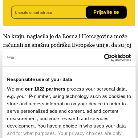
Prijavite se
Na kraju, naglasila je da Bosna i Hercegovina može
računati na snažnu podršku Evropske unije, da su joj
v
rata ka Evropskoj uniji širom otvorena, ali da u BiH
moraju biti preduzeti pravi koraci da bi se prešao prag.
"Vaš suverenitet i teritorijalni integritet su od
Responsible use of your data
suštinske važnosti za sigurnost i stabilnost regiona",
We and
our 1022 partners
process your personal data,
poručila je Kallas i dodala da joj je
zadovoljstvo biti u
e.g. your IP-number, using technology such as cookies to
BiH, iako bi volila da je došla pod drugačijim
store and access information on your device in order to
okolnostima.
serve personalized ads and content, ad and content
measurement, audience research and services
Podsjećamo, BiH se našla u političkoj krizi i rad
development. You have a choice in who uses your data
and for what purposes. Your privacy choices are only
pojedinih državnih institucija je otežan nakon što je