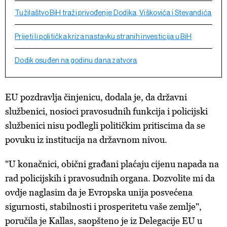
Tužilaštvo BiH traži privođenje Dodika, Viškovića i Stevandića
Prijeti li politička kriza nastavku stranih investicija u BiH
Dodik osuđen na godinu dana zatvora
EU pozdravlja činjenicu, dodala je, da državni
službenici, nosioci pravosudnih funkcija i policijski
službenici nisu podlegli političkim pritiscima da se
povuku iz institucija na državnom nivou.
"U konačnici, obični građani plaćaju cijenu napada na
rad policijskih i pravosudnih organa. Dozvolite mi da
ovdje naglasim da je Evropska unija posvećena
sigurnosti, stabilnosti i prosperitetu vaše zemlje",
poručila je Kallas, saopšteno je iz Delegacije EU u