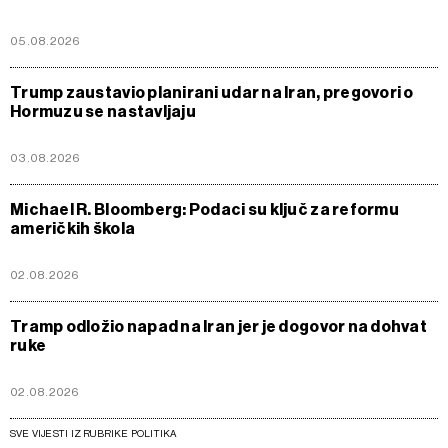
05.08.2026
Trump zaustavio planirani udar na Iran, pregovori o
Hormuzu se nastavljaju
03.08.2026
Michael R. Bloomberg: Podaci su ključ za reformu
američkih škola
02.08.2026
Tramp odložio napad na Iran jer je dogovor na dohvat
ruke
02.08.2026
SVE VIJESTI IZ RUBRIKE POLITIKA