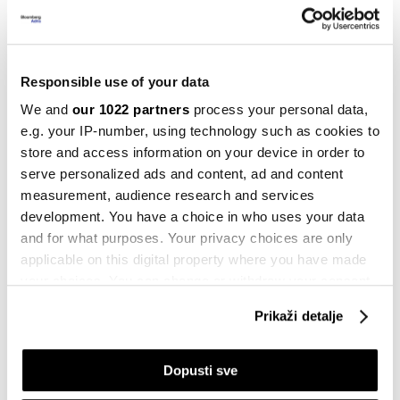
Nastavak slijedi
Debata je bila jedini susret dvaju kandidata i zasad
Responsible use of your data
nije zakazana nova, ali i Harris i Trump su izrazili želju
We and
our 1022 partners
process your personal data,
da ponovo razgovaraju pred kamerama prije izbora 5.
e.g. your IP-number, using technology such as cookies to
novembra. Trump je rekao da bi bio voljan da ponovo
store and access information on your device in order to
nastupi, ali ako bi debatu organizovala ''neka fer
serve personalized ads and content, ad and content
measurement, audience research and services
televizija''.
development. You have a choice in who uses your data
and for what purposes. Your privacy choices are only
SAD
DEBATA
DONALD TRUMP
KAMALA HARRIS
applicable on this digital property where you have made
PREDSJEDNIČKI IZBORI
your choices. You can change or withdraw your consent
any time from the Cookie Declaration or by clicking on
Prikaži detalje
the Privacy trigger icon.
If you allow, we would also like to:
Dopusti sve
Trumpova nuklearna politika unosi
Collect information about your geographical