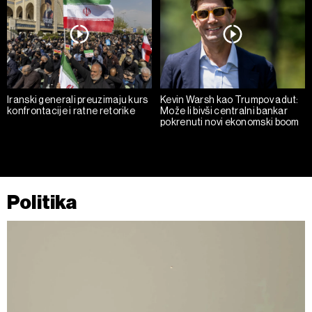
Iranski generali preuzimaju kurs
Kevin Warsh kao Trumpov adut:
konfrontacije i ratne retorike
Može li bivši centralni bankar
pokrenuti novi ekonomski boom
Politika