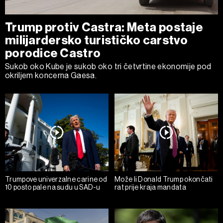
Trump protiv Castra: Meta postaje
milijardersko turističko carstvo
porodice Castro
Sukob oko Kube je sukob oko tri četvrtine ekonomije pod
okriljem koncerna Gaesa.
Trumpove univerzalne carine od
Može li Donald Trump okončati
10 posto pale na sudu u SAD-u
rat prije kraja mandata