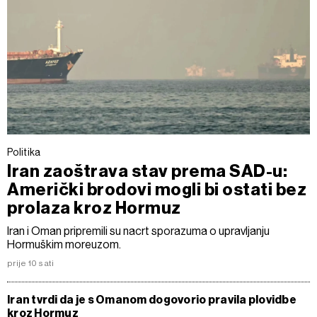
Politika
Iran zaoštrava stav prema SAD-u:
Američki brodovi mogli bi ostati bez
prolaza kroz Hormuz
Iran i Oman pripremili su nacrt sporazuma o upravljanju
Hormuškim moreuzom.
prije 10 sati
Iran tvrdi da je s Omanom dogovorio pravila plovidbe
kroz Hormuz