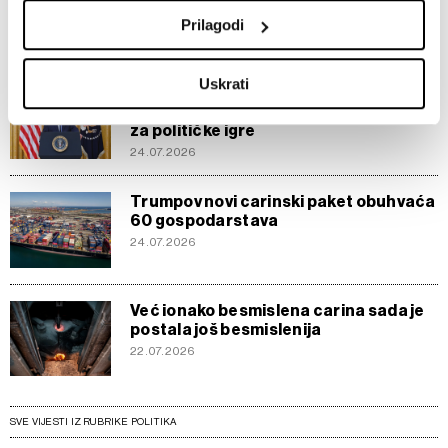
novu neizvjesnost na Bliski istok
location which can be accurate to within several
Prilagodi
28.07.2026
meters
Identify your device by actively scanning it for
Uskrati
specific characteristics (fingerprinting)
Trumpov nuklearni dogovor sa
Saudijskom Arabijom previše je važan
Find out more about how your personal data is processed
za političke igre
and set your preferences in the
details section
.
24.07.2026
Zajednički voditelji obrade su HD-WIN ARENA SPORT
Trumpov novi carinski paket obuhvaća
d.o.o. i
Partneri
. Više o podacima koje obrađujemo kao i
60 gospodarstava
o vašim pravima pročitajte u našoj
Politici privatnosti
, a
24.07.2026
o kolačićima i drugim sličnim tehnologijama u
Politici
kolačića
. Kolačiće u bilo kojem trenutku možete ponovno
ažurirati klikom na „Prikaži detalje“. Privolu možete u bilo
Već ionako besmislena carina sada je
postala još besmislenija
kojem trenutku povući bez negativnih posljedica.
22.07.2026
SVE VIJESTI IZ RUBRIKE POLITIKA