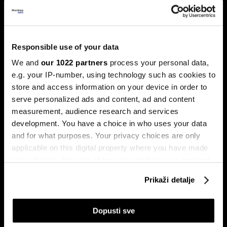
Trump protiv Castra: Meta postaje
milijardersko turističko carstvo
Responsible use of your data
porodice Castro
We and
our 1022 partners
process your personal data,
Sukob oko Kube je sukob oko tri četvrtine ekonomije pod
e.g. your IP-number, using technology such as cookies to
okriljem koncerna Gaesa.
store and access information on your device in order to
serve personalized ads and content, ad and content
measurement, audience research and services
development. You have a choice in who uses your data
and for what purposes. Your privacy choices are only
applicable on this digital property where you have made
your choices. You can change or withdraw your consent
any time from the Cookie Declaration or by clicking on
Prikaži detalje
Trumpove univerzalne carine od
Može li Donald Trump okončati
the Privacy trigger icon.
10 posto pale na sudu u SAD-u
rat prije kraja mandata
If you allow, we would also like to:
Dopusti sve
Collect information about your geographical