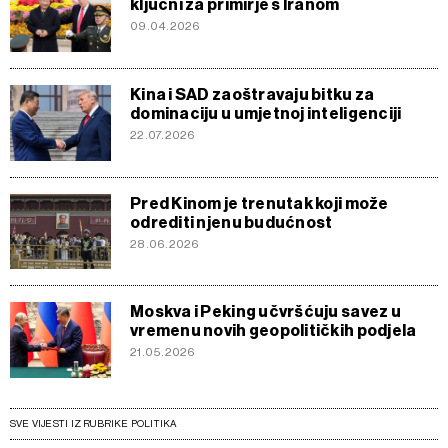
ključni za primirje s Iranom
09.04.2026
Kina i SAD zaoštravaju bitku za
dominaciju u umjetnoj inteligenciji
22.07.2026
Pred Kinom je trenutak koji može
odrediti njenu budućnost
28.06.2026
Moskva i Peking učvršćuju savez u
vremenu novih geopolitičkih podjela
21.05.2026
SVE VIJESTI IZ RUBRIKE POLITIKA