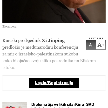
Bloomberg
TEXT SIZE
Kineski predsjednik
Xi Jinping
-
+
predložio je međunarodnu konferenciju
za mir o izraelsko-palestinskom sukobu
kako bi ojačao svoju sliku posrednika na Bliskom
istoku.
Login/Registracija
Diplomatija velikih sila: Kina i SAD