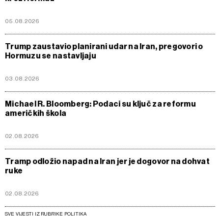
05.08.2026
Trump zaustavio planirani udar na Iran, pregovori o
Hormuzu se nastavljaju
03.08.2026
Michael R. Bloomberg: Podaci su ključ za reformu
američkih škola
02.08.2026
Tramp odložio napad na Iran jer je dogovor na dohvat
ruke
02.08.2026
SVE VIJESTI IZ RUBRIKE POLITIKA