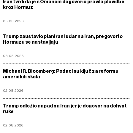
Iran tvrdi da je s Omanom dogovorio pravila plovidbe
kroz Hormuz
05.08.2026
Trump zaustavio planirani udar na Iran, pregovori o
Hormuzu se nastavljaju
03.08.2026
Michael R. Bloomberg: Podaci su ključ za reformu
američkih škola
02.08.2026
Tramp odložio napad na Iran jer je dogovor na dohvat
ruke
02.08.2026