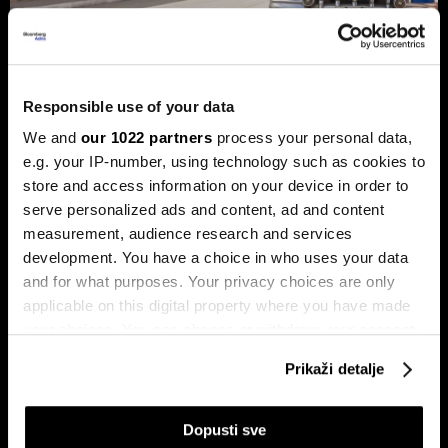
Trump protiv Castra: Meta postaje
milijardersko turističko carstvo
Responsible use of your data
porodice Castro
We and
our 1022 partners
process your personal data,
e.g. your IP-number, using technology such as cookies to
Sukob oko Kube je sukob oko tri četvrtine ekonomije pod
okriljem koncerna Gaesa.
store and access information on your device in order to
serve personalized ads and content, ad and content
measurement, audience research and services
development. You have a choice in who uses your data
and for what purposes. Your privacy choices are only
applicable on this digital property where you have made
your choices. You can change or withdraw your consent
any time from the Cookie Declaration or by clicking on
Prikaži detalje
the Privacy trigger icon.
Trumpove univerzalne carine od
Može li Donald Trump okončati
10 posto pale na sudu u SAD-u
rat prije kraja mandata
If you allow, we would also like to:
Dopusti sve