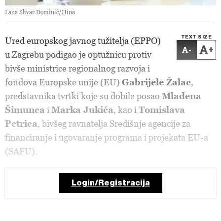
Lana Slivar Dominić/Hina
TEXT SIZE
Ured europskog javnog tužitelja (EPPO)
-
+
u Zagrebu podigao je optužnicu protiv
bivše ministrice regionalnog razvoja i
fondova Europske unije (EU)
Gabrijele Žalac
,
predstavnika tvrtki koje su dobile posao
Mladena
Šimunca
i
Marka Jukića
, kao i
Tomislava
Petrica
, bivšeg ravnatelja Središnje agencije za
financiranje i ugovaranje programa i projekata EU-a
(SAFU).
Login/Registracija