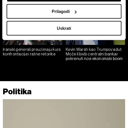
Collect information about your geographical
location which can be accurate to within several
Prilagodi
meters
Identify your device by actively scanning it for
Uskrati
specific characteristics (fingerprinting)
Find out more about how your personal data is processed
and set your preferences in the
details section
.
Iranski generali preuzimaju kurs
Kevin Warsh kao Trumpov adut:
konfrontacije i ratne retorike
Može li bivši centralni bankar
Zajednički voditelji obrade su HD-WIN ARENA SPORT
pokrenuti novi ekonomski boom
d.o.o. i
Partneri
. Više o podacima koje obrađujemo kao i
o vašim pravima pročitajte u našoj
Politici privatnosti
, a
o kolačićima i drugim sličnim tehnologijama u
Politici
kolačića
. Kolačiće u bilo kojem trenutku možete ponovno
Politika
ažurirati klikom na „Prikaži detalje“. Privolu možete u bilo
kojem trenutku povući bez negativnih posljedica.