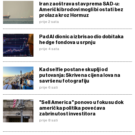
Iran zaoštrava stav prema SAD-u:
Američki brodovi mogli bi ostati bez
prolaza kroz Hormuz
prije 2 sata
Pad AI dionica izbrisao dio dobitaka
hedge fondova u srpnju
prije 4 sata
Kad selfie postane skuplji od
putovanja: Skrivena cijena lova na
savršenu fotografiju
prije 6 sati
"Sell America" ponovo u fokusu dok
američka politika povećava
zabrinutost investitora
prije 8 sati