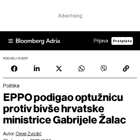
Prijava
Pretplata
PODIJELI VIJEST
Politika
EPPO podigao optužnicu
protiv bivše hrvatske
ministrice Gabrijele Žalac
Autor:
Omer Zvizdić