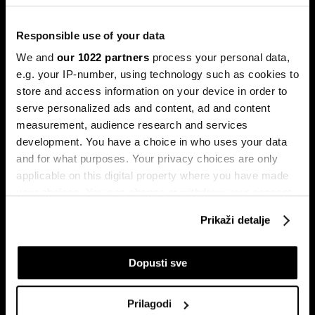
porodice Castro
Sukob oko Kube je sukob oko tri četvrtine ekonomije pod
Responsible use of your data
okriljem koncerna Gaesa.
We and
our 1022 partners
process your personal data,
e.g. your IP-number, using technology such as cookies to
store and access information on your device in order to
serve personalized ads and content, ad and content
measurement, audience research and services
development. You have a choice in who uses your data
and for what purposes. Your privacy choices are only
applicable on this digital property where you have made
your choices. You can change or withdraw your consent
Trumpove univerzalne carine od
Može li Donald Trump okončati
10 posto pale na sudu u SAD-u
rat prije kraja mandata
any time from the Cookie Declaration or by clicking on
Prikaži detalje
the Privacy trigger icon.
If you allow, we would also like to:
Dopusti sve
Collect information about your geographical
location which can be accurate to within several
Prilagodi
meters