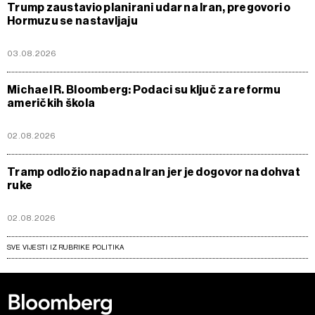
Trump zaustavio planirani udar na Iran, pregovori o
Hormuzu se nastavljaju
03.08.2026
Michael R. Bloomberg: Podaci su ključ za reformu
američkih škola
02.08.2026
Tramp odložio napad na Iran jer je dogovor na dohvat
ruke
02.08.2026
SVE VIJESTI IZ RUBRIKE POLITIKA