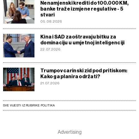
Nenamjenski krediti do 100.000 KM,
banke traže izmjene regulative - 5
stvari
05.08.2026
Kina i SAD zaoštravaju bitku za
dominaciju u umjetnoj inteligenciji
22.07.2026
Trumpov carinski zid pod pritiskom:
Kako ga planira održati?
21.07.2026
SVE VIJESTI IZ RUBRIKE POLITIKA