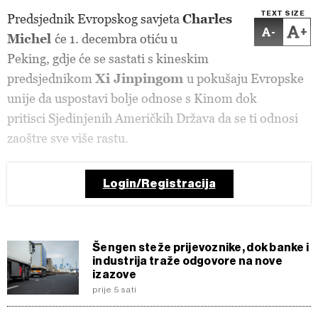
TEXT SIZE
Predsjednik Evropskog savjeta
Charles
-
+
Michel
će 1. decembra otiću u
Peking, gdje će se sastati s kineskim
predsjednikom
Xi Jinpingom
u pokušaju Evropske
unije da uspostavi bolje odnose s Kinom dok
pritisci Sjedinjenih Američkih Država da se ti odnosi
zaoštre sve više rastu.
Login/Registracija
Šengen steže prijevoznike, dok banke i
industrija traže odgovore na nove
izazove
prije 5 sati