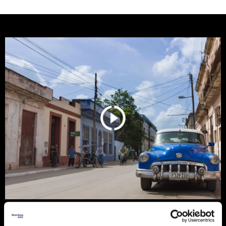
Trump protiv Castra: Meta postaje
milijardersko turističko carstvo