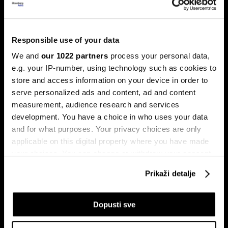
Trump protiv Castra: Meta postaje
milijardersko turističko carstvo
porodice Castro
Responsible use of your data
Sukob oko Kube je sukob oko tri četvrtine ekonomije pod
We and
our 1022 partners
process your personal data,
okriljem koncerna Gaesa.
e.g. your IP-number, using technology such as cookies to
store and access information on your device in order to
serve personalized ads and content, ad and content
measurement, audience research and services
development. You have a choice in who uses your data
and for what purposes. Your privacy choices are only
applicable on this digital property where you have made
your choices. You can change or withdraw your consent
any time from the Cookie Declaration or by clicking on
Trumpove univerzalne carine od
Može li Donald Trump okončati
Prikaži detalje
the Privacy trigger icon.
10 posto pale na sudu u SAD-u
rat prije kraja mandata
If you allow, we would also like to:
Dopusti sve
Collect information about your geographical