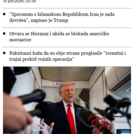
15. jun 2026, 00:19
"Sporazum s Islamskom Republikom Iran je sada
dovršen", napisao je Trump
Otvara se Hormuz i ukida se blokada američke
mornarice
Paksitanci kažu da su obje strane proglasile "trenutni i
trajni prekid vojnih operacija"