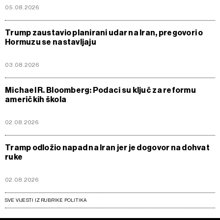
05.08.2026
Trump zaustavio planirani udar na Iran, pregovori o
Hormuzu se nastavljaju
03.08.2026
Michael R. Bloomberg: Podaci su ključ za reformu
američkih škola
02.08.2026
Tramp odložio napad na Iran jer je dogovor na dohvat
ruke
02.08.2026
SVE VIJESTI IZ RUBRIKE POLITIKA