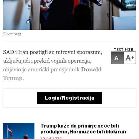
Bloomberg
TEXT SIZE
SAD i Iran postigli su mirovni sporazum,
-
+
uključujući i prekid vojnih operacija,
objavio je američki predsjednik
Donald
Trump
.
Login/Registracija
Trump kaže da primirje neće biti
produljeno, Hormuz će biti blokiran
20.04.2026