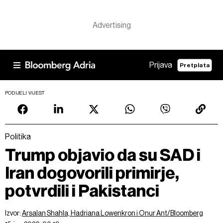
Prijava
Pretplata
PODIJELI VIJEST
Politika
Trump objavio da su SAD i
Iran dogovorili primirje,
potvrdili i Pakistanci
Izvor:
Arsalan Shahla, Hadriana Lowenkron i Onur Ant/Bloomberg