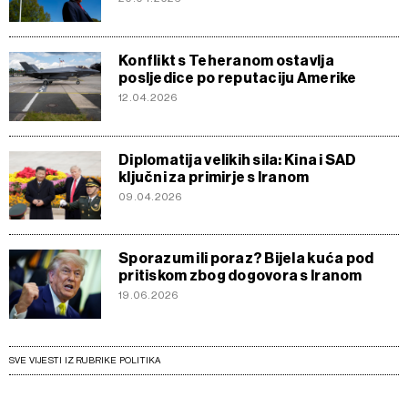
Konflikt s Teheranom ostavlja
posljedice po reputaciju Amerike
12.04.2026
Diplomatija velikih sila: Kina i SAD
ključni za primirje s Iranom
09.04.2026
Sporazum ili poraz? Bijela kuća pod
pritiskom zbog dogovora s Iranom
19.06.2026
SVE VIJESTI IZ RUBRIKE POLITIKA