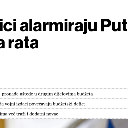
ci alarmiraju Pu
a rata
vo pronađe uštede u drugim dijelovima budžeta
a vojni izdaci povećavaju budžetski defict
ima već traži i dodatni novac