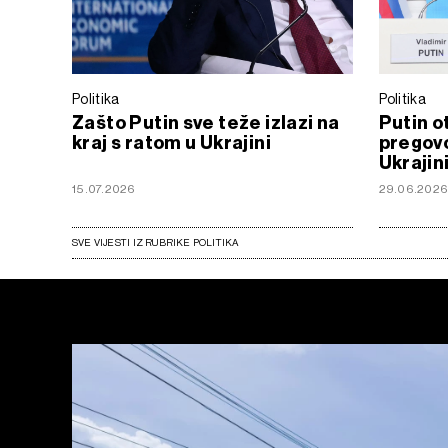
Politika
Politika
Zašto Putin sve teže izlazi na
Putin o
kraj s ratom u Ukrajini
pregov
Ukrajin
15.07.2026
29.06.202
SVE VIJESTI IZ RUBRIKE POLITIKA