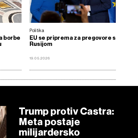
Politika
a borbe
EU se priprema za pregovore s
u
Rusijom
19.05.2026
Trump protiv Castra:
Meta postaje
milijardersko