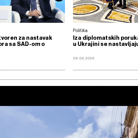
Politika
tvoren za nastavak
Iza diplomatskih poruk
ora sa SAD-om o
u Ukrajini se nastavljaj
i
6
09.06.2026