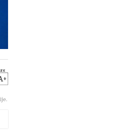
IZE
+
ije.