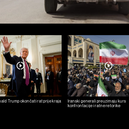
ald Trump okončati rat prije kraja
Iranski generali preuzimaju kurs
konfrontacije i ratne retorike