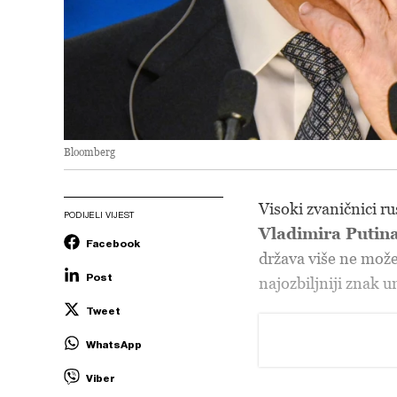
Bloomberg
Visoki zvaničnici r
PODIJELI VIJEST
Vladimira Putin
Facebook
država više ne može 
Post
najozbiljniji znak 
Tweet
WhatsApp
Viber