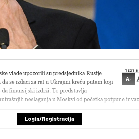
TEXT S
uske vlade upozorili su predsjednika Rusije
-
a
da se izdaci za rat u Ukrajini kreću putem koji
da finansijski izdrži. To predstavlja
unutrašnjih neslaganja u Moskvi od početka potpune invaz
Login/Registracija