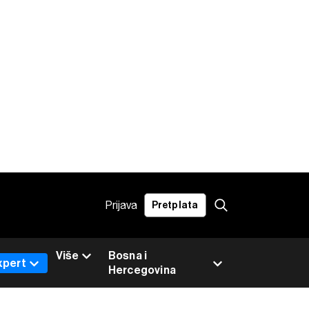
Prijava
Pretplata
Više
Bosna i
xpert
Hercegovina