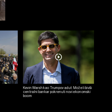
Kevin Warsh kao Trumpov adut: Može li bivši
centralni bankar pokrenuti novi ekonomski
boom