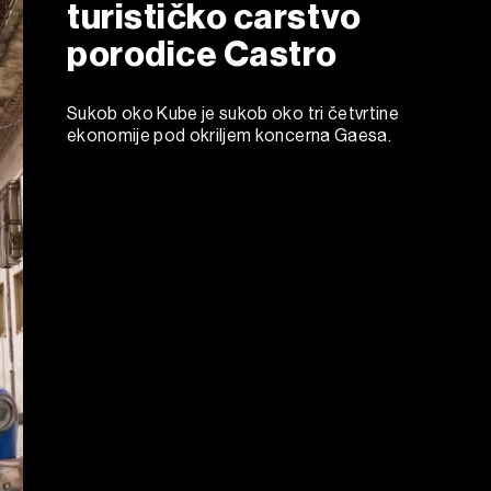
turističko carstvo
porodice Castro
Sukob oko Kube je sukob oko tri četvrtine
ekonomije pod okriljem koncerna Gaesa.