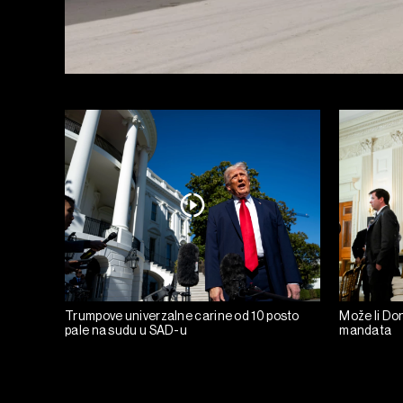
Trumpove univerzalne carine od 10 posto
Može li Don
pale na sudu u SAD-u
mandata