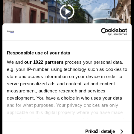
Responsible use of your data
We and
our 1022 partners
process your personal data,
Trump protiv Castra: Meta postaje
e.g. your IP-number, using technology such as cookies to
milijardersko turističko carstvo
store and access information on your device in order to
porodice Castro
serve personalized ads and content, ad and content
Sukob oko Kube je sukob oko tri četvrtine ekonomije pod
measurement, audience research and services
okriljem koncerna Gaesa.
development. You have a choice in who uses your data
and for what purposes. Your privacy choices are only
applicable on this digital property where you have made
your choices. You can change or withdraw your consent
any time from the Cookie Declaration or by clicking on
Prikaži detalje
the Privacy trigger icon.