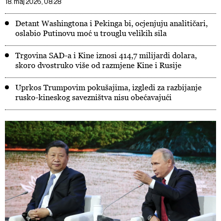
18. maj 2026, 08:28
Detant Washingtona i Pekinga bi, ocjenjuju analitičari,
oslabio Putinovu moć u trouglu velikih sila
Trgovina SAD-a i Kine iznosi 414,7 milijardi dolara,
skoro dvostruko više od razmjene Kine i Rusije
Uprkos Trumpovim pokušajima, izgledi za razbijanje
rusko-kineskog savezništva nisu obećavajući