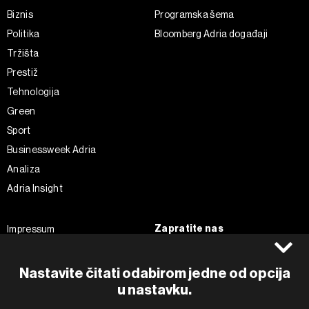
Biznis
Programska šema
Politika
Bloomberg Adria događaji
Tržišta
Prestiž
Tehnologija
Green
Sport
Businessweek Adria
Analiza
Adria Insight
Zapratite nas
Impressum
Politika kolačića
Facebook
Pravila privatnosti
Instagram
Nastavite čitati odabirom jedne od opcija
Uvjeti korištenja
u nastavku.
Twitter
Marketing
Linkedin