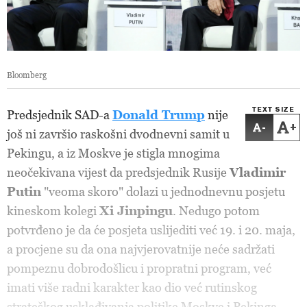
Bloomberg
TEXT SIZE
Predsjednik SAD-a
Donald Trump
nije
-
+
još ni završio raskošni dvodnevni samit u
Pekingu, a iz Moskve je stigla mnogima
neočekivana vijest da predsjednik Rusije
Vladimir
Putin
"veoma skoro" dolazi u jednodnevnu posjetu
kineskom kolegi
Xi Jinpingu
. Nedugo potom
potvrđeno je da će posjeta uslijediti već 19. i 20. maja,
a procjene su da ona najvjerovatnije neće sadržati
pompeznu dobrodošlicu i propratni program, već
imati više radni karakter kao dio već rutinskog
strateškog usklađivanja politike Moskve i Pekinga.