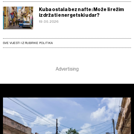
Kuba ostala bez nafte: Može li režim
izdržati energetski udar?
19.05.2026
SVE VIJESTI IZ RUBRIKE POLITIKA