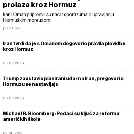
prolaza kroz Hormuz
Iran i Oman pripremili su nacrt sporazuma o upravljanju
Hormuškim moreuzom.
prije 8 sati
Iran tvrdi da je s Omanom dogovorio pravila plovidbe
kroz Hormuz
05.08.2026
Trump zaustavio planirani udar na Iran, pregovori o
Hormuzu se nastavljaju
03.08.2026
Michael R. Bloomberg: Podaci su ključ za reformu
američkih škola
02.08.2026