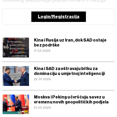
Login/Registracija
Kina i Rusija uz Iran, dok SAD ostaje
bez podrške
17.03.2026
Kina i SAD zaoštravaju bitku za
dominaciju u umjetnoj inteligenciji
22.07.2026
Moskva i Peking učvršćuju savez u
vremenu novih geopolitičkih podjela
21.05.2026