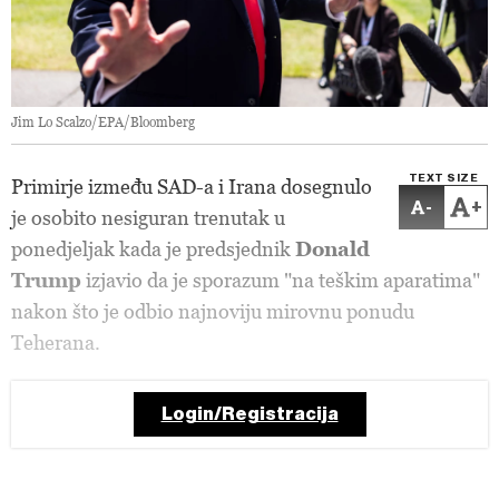
Jim Lo Scalzo/EPA/Bloomberg
TEXT SIZE
Primirje između SAD-a i Irana dosegnulo
-
+
je osobito nesiguran trenutak u
ponedjeljak kada je predsjednik
Donald
Trump
izjavio da je sporazum "na teškim aparatima"
nakon što je odbio najnoviju mirovnu ponudu
Teherana.
Login/Registracija