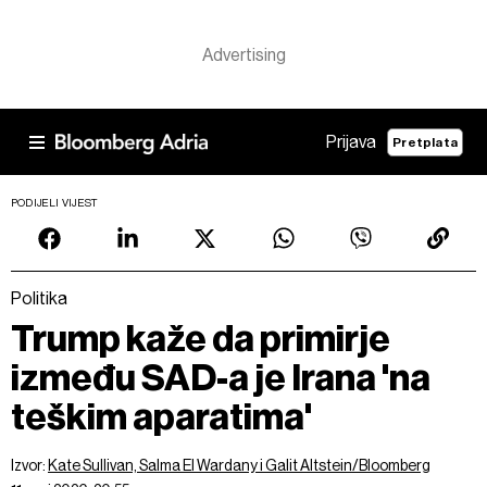
Prijava
Pretplata
PODIJELI VIJEST
Politika
Trump kaže da primirje
između SAD-a je Irana 'na
teškim aparatima'
Izvor:
Kate Sullivan, Salma El Wardany i Galit Altstein/Bloomberg