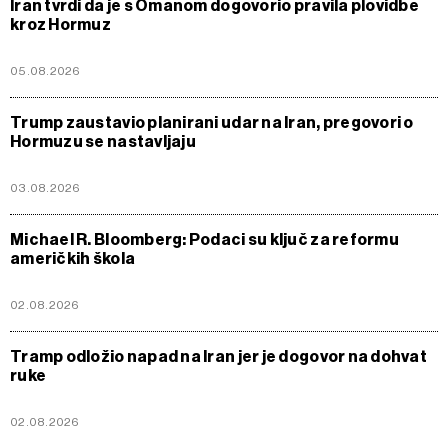
Iran tvrdi da je s Omanom dogovorio pravila plovidbe
kroz Hormuz
05.08.2026
Trump zaustavio planirani udar na Iran, pregovori o
Hormuzu se nastavljaju
03.08.2026
Michael R. Bloomberg: Podaci su ključ za reformu
američkih škola
02.08.2026
Tramp odložio napad na Iran jer je dogovor na dohvat
ruke
02.08.2026