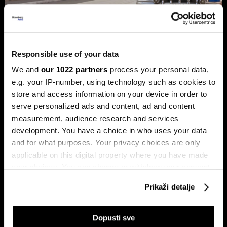
Trump protiv Castra: Meta postaje
milijardersko turističko carstvo
Responsible use of your data
porodice Castro
We and
our 1022 partners
process your personal data,
e.g. your IP-number, using technology such as cookies to
Sukob oko Kube je sukob oko tri četvrtine ekonomije pod
okriljem koncerna Gaesa.
store and access information on your device in order to
serve personalized ads and content, ad and content
measurement, audience research and services
development. You have a choice in who uses your data
and for what purposes. Your privacy choices are only
applicable on this digital property where you have made
your choices. You can change or withdraw your consent
any time from the Cookie Declaration or by clicking on
Prikaži detalje
the Privacy trigger icon.
Trumpove univerzalne carine od
Može li Donald Trump okončati
10 posto pale na sudu u SAD-u
rat prije kraja mandata
If you allow, we would also like to:
Dopusti sve