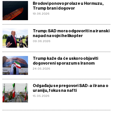
Brodovi ponovo prolaze u Hormuzu,
Trump brani dogovor
19.06.2026
Trump: SAD mora odgovoriti na iranski
napad na vojni helikopter
09.06.2026
Trump kaže da će uskoro objaviti
dogovoreni sporazum s Iranom
24.05.2026
Odgađaju se pregovori SAD-a i Irana o
uraniju, fokus na nafti
15.05.2026