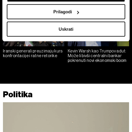
Collect information about your geographical
location which can be accurate to within several
Prilagodi
meters
Identify your device by actively scanning it for
Uskrati
specific characteristics (fingerprinting)
Find out more about how your personal data is processed
and set your preferences in the
details section
.
Iranski generali preuzimaju kurs
Kevin Warsh kao Trumpov adut:
konfrontacije i ratne retorike
Može li bivši centralni bankar
Zajednički voditelji obrade su HD-WIN ARENA SPORT
pokrenuti novi ekonomski boom
d.o.o. i
Partneri
. Više o podacima koje obrađujemo kao i
o vašim pravima pročitajte u našoj
Politici privatnosti
, a
o kolačićima i drugim sličnim tehnologijama u
Politici
kolačića
. Kolačiće u bilo kojem trenutku možete ponovno
Politika
ažurirati klikom na „Prikaži detalje“. Privolu možete u bilo
kojem trenutku povući bez negativnih posljedica.