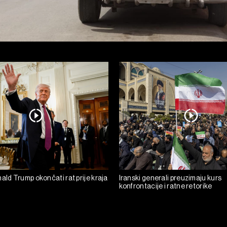
ald Trump okončati rat prije kraja
Iranski generali preuzimaju kurs
konfrontacije i ratne retorike