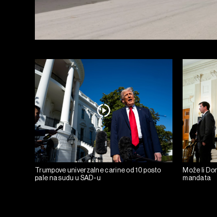
Trumpove univerzalne carine od 10 posto
Može li Don
pale na sudu u SAD-u
mandata