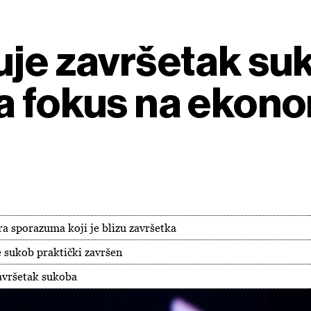
uje završetak su
a fokus na ekono
ra sporazuma koji je blizu završetka
je sukob praktički završen
završetak sukoba