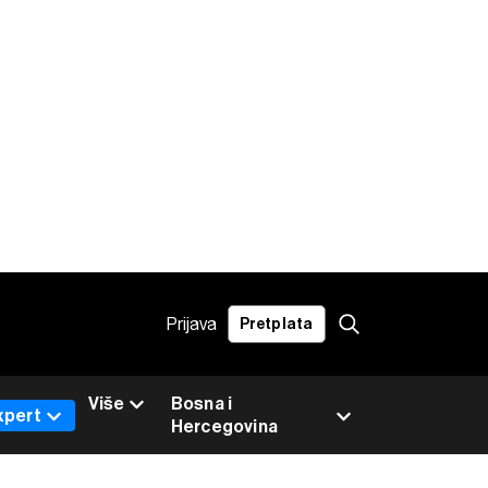
Prijava
Pretplata
Više
Bosna i
xpert
Hercegovina