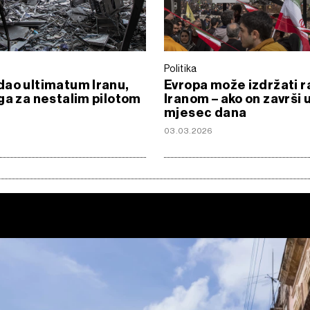
Politika
ao ultimatum Iranu,
Evropa može izdržati r
ga za nestalim pilotom
Iranom – ako on završi 
mjesec dana
6
03.03.2026