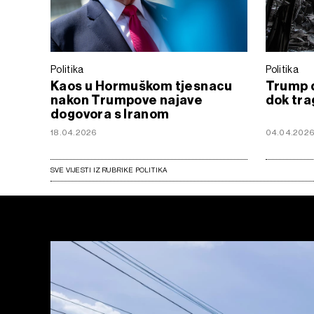
Politika
Politika
Kaos u Hormuškom tjesnacu
Trump d
nakon Trumpove najave
dok tra
dogovora s Iranom
18.04.2026
04.04.202
SVE VIJESTI IZ RUBRIKE POLITIKA