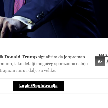
TEXT S
nik
Donald Trump
signalizira da je spreman
-
s Iranom, iako detalji mogućeg sporazuma ostaju
trajnom miru i dalje su velike.
Login/Registracija