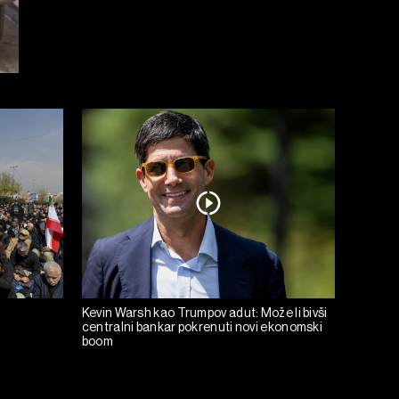
Kevin Warsh kao Trumpov adut: Može li bivši
centralni bankar pokrenuti novi ekonomski
boom