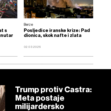
Berze
at s
Posljedice iranske krize: Pad
unutar
dionica, skok nafte i zlata
02.03.2026
Trump protiv Castra:
Meta postaje
milijardersko