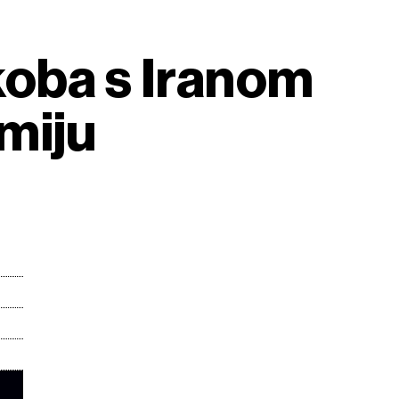
koba s Iranom
miju