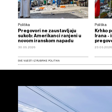
Politika
Politika
Pregovori ne zaustavljaju
Krhko p
sukob: Amerikanci ranjeni u
Irana - 
novom iranskom napadu
pregov
30.05.2026
23.05.202
SVE VIJESTI IZ RUBRIKE POLITIKA