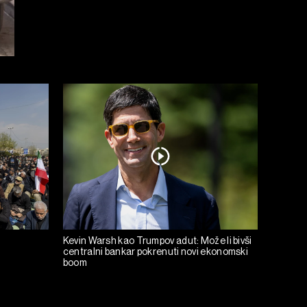
Kevin Warsh kao Trumpov adut: Može li bivši
centralni bankar pokrenuti novi ekonomski
boom