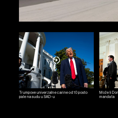
Trumpove univerzalne carine od 10 posto
Može li Don
pale na sudu u SAD-u
mandata