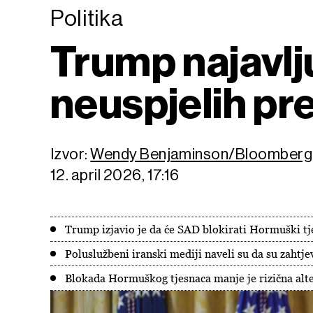
Politika
Trump najavl
neuspjelih pr
Izvor:
Wendy Benjaminson/Bloomberg
12. april 2026, 17:16
Trump izjavio je da će SAD blokirati Hormuški t
Poluslužbeni iranski mediji naveli su da su zahtj
Blokada Hormuškog tjesnaca manje je rizična alte