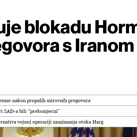
juje blokadu Ho
egovora s Iranom
jesnac nakon propalih mirovnih pregovora
evi SAD-a bili "prekomjerni"
rnativa vojnoj operaciji zauzimanja otoka Harg