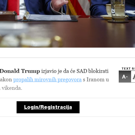
TEXT S
Donald Trump
izjavio je da će SAD blokirati
-
akon
propalih mirovnih pregovora
s Iranom u
 vikenda.
Login/Registracija