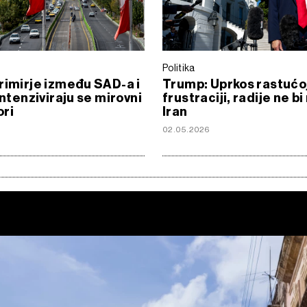
Politika
rimirje između SAD-a i
Trump: Uprkos rastućo
intenziviraju se mirovni
frustraciji, radije ne b
ori
Iran
6
02.05.2026