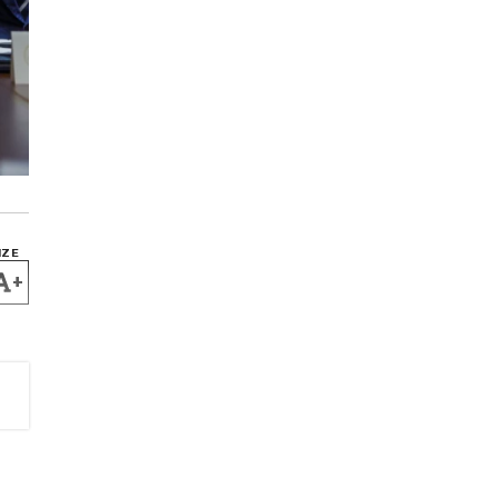
IZE
+