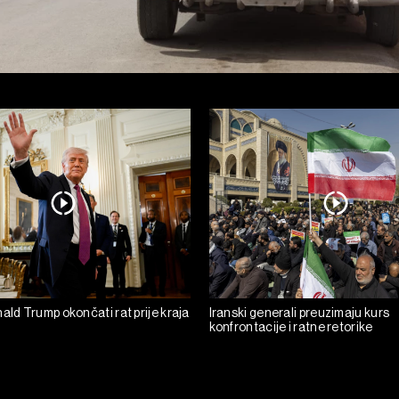
ald Trump okončati rat prije kraja
Iranski generali preuzimaju kurs
konfrontacije i ratne retorike