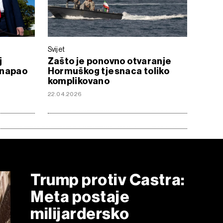
Svijet
j
Zašto je ponovno otvaranje
i napao
Hormuškog tjesnaca toliko
komplikovano
22.04.2026
Trump protiv Castra:
Meta postaje
milijardersko