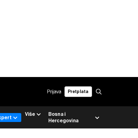
Prijava
Pretplata
Više
Bosna i
xpert
Hercegovina